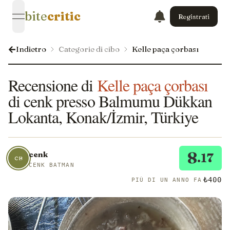
bite
critic
Registrati
open navigation menu
Indietro
Categorie di cibo
Kelle paça çorbası
Recensione di
Kelle paça çorbası
di cenk presso Balmumu Dükkan
Lokanta, Konak/İzmir, Türkiye
8
cenk
.17
CB
CENK BATMAN
₺400
PIÙ DI UN ANNO FA