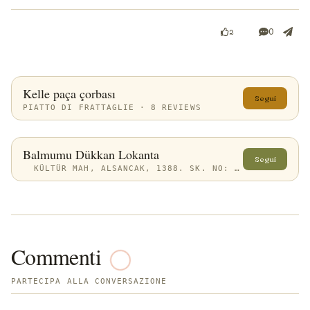
0
2
Kelle paça çorbası
Segui
PIATTO DI FRATTAGLIE · 8 REVIEWS
Balmumu Dükkan Lokanta
Segui
KÜLTÜR MAH, ALSANCAK, 1388. SK. NO: 5 D:C, 35220 KONAK/İZMIR, TÜRKIYE
Commenti
PARTECIPA ALLA CONVERSAZIONE