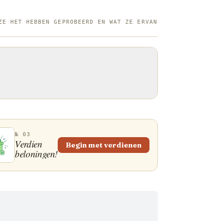
kent zeldzaam. Om van uw Florentijnse
op Italiaanse wijze te genieten, kiest u
ZE HET HEBBEN GEPROBEERD EN WAT ZE ERVAN
voud: accentueer de rijke smaak van
rundvlees met niets meer dan een
extra vierge olijfolie, rozemarijn en
№ 03
Verdien
Begin met verdienen
beloningen!