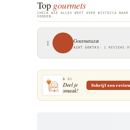
Top
gourmets
CHECK WIE ALLES WEET OVER BISTECCA NAAR
VONDEN.
Gourmetazat
1
AZAT GOKTAS
·
1 REVIEWS H
№ 01
Deel je
Schrijf een revie
smaak!