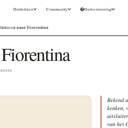
Ontdekken
Community
Ondersteuning
Bistecca naar Fiorentina
 Fiorentina
OBEERD
Bekend al
keuken, w
uitsluite
van het 