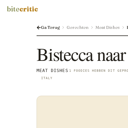
bite
critic
Ga Terug
Gerechten
Meat Dishes
Bistecca naar
MEAT DISHES
1 FOODIES HEBBEN DIT GEPR
ITALY