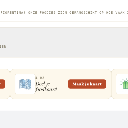
wat bete
biefstuk 
 FIORENTINA! ONZE FOODIES ZIJN GERANGSCHIKT OP HOE VAAK 
voor een
gegrild 
scheutje 
zout.
IER
№ 02
Deel je
w
Maak je kaart
foodkaart!