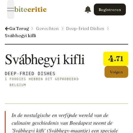
bite
critic
Registreren
open navigation menu
Ga Terug
Gerechten
Deep-fried Dishes
Svábhegyi kifli
Svábhegyi kifli
4
.71
Volgen
DEEP-FRIED DISHES
1 FOODIES HEBBEN DIT GEPROBEERD
BELGIUM
In de nostalgische en verfijnde wereld van de
culinaire geschiedenis van Boedapest neemt de
'Svábhegyi kifli' (Svábhegy-maantje) een speciale