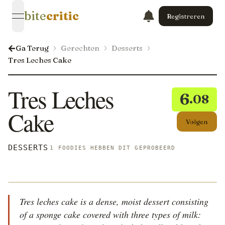
bite
critic
Registreren
open navigation menu
Ga Terug
Gerechten
Desserts
Tres Leches Cake
Tres Leches
6
.08
Cake
Volgen
DESSERTS
1 FOODIES HEBBEN DIT GEPROBEERD
Tres leches cake is a dense, moist dessert consisting
of a sponge cake covered with three types of milk: