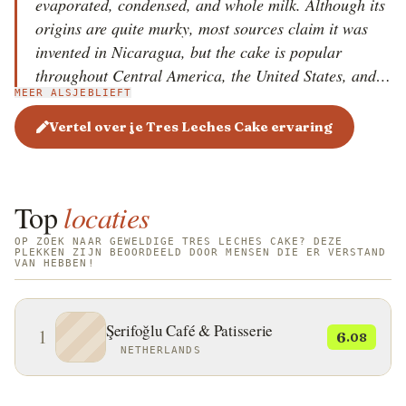
evaporated, condensed, and whole milk. Although its
origins are quite murky, most sources claim it was
invented in Nicaragua, but the cake is popular
throughout Central America, the United States, and
MEER ALSJEBLIEFT
Europe, where it is a staple at numerous celebrations
and festivities. It is believed that the original recipe
Vertel over je Tres Leches Cake ervaring
was first printed on milk cans in Latin America, to
promote the use of the product, and as a result, the
milk companies boosted their milk sales.
Top
locaties
OP ZOEK NAAR GEWELDIGE TRES LECHES CAKE? DEZE
PLEKKEN ZIJN BEOORDEELD DOOR MENSEN DIE ER VERSTAND
VAN HEBBEN!
Şerifoğlu Café & Patisserie
1
6
.08
NETHERLANDS