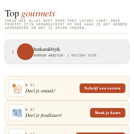
Top
gourmets
CHECK WIE ALLES WEET OVER TRES LECHES CAKE! ONZE
FOODIES ZIJN GERANGSCHIKT OP HOE VAAK ZE HET HEBBEN
GEPROBEERD EN WAT ZE ERVAN VONDEN.
hurkanakbiyik
1
HURKAN AKBIYIK
·
1 REVIEWS HIER
№ 01
Schrijf een review
Deel je smaak!
№ 02
Maak je kaart
Deel je foodkaart!