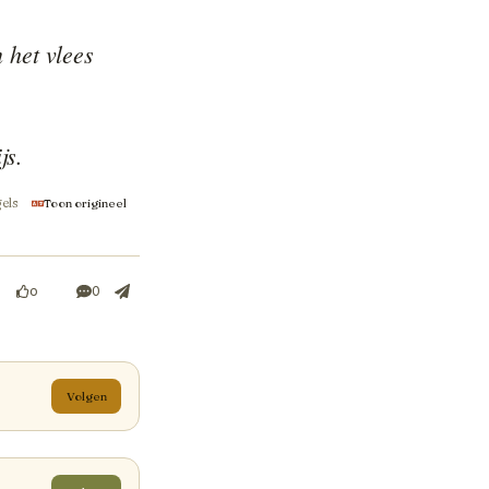
het vlees 
js.
gels
Toon origineel
0
0
Volgen