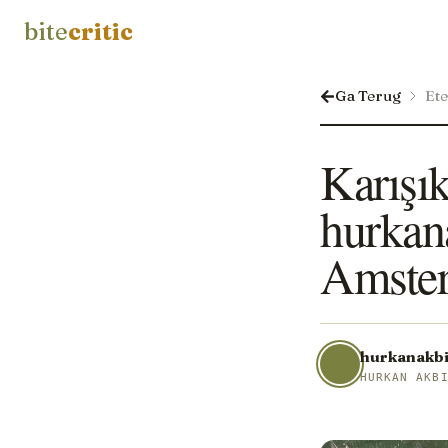
bite
critic
Ga Terug
Et
Karışık
hurkan
Amster
hurkanakbi
HURKAN AKB