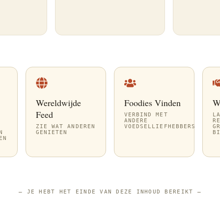
Wereldwijde
Foodies Vinden
W
Feed
VERBIND MET
L
ANDERE
R
ZIE WAT ANDEREN
VOEDSELLIEFHEBBERS
G
N
GENIETEN
B
EN
—
JE HEBT HET EINDE VAN DEZE INHOUD BEREIKT
—