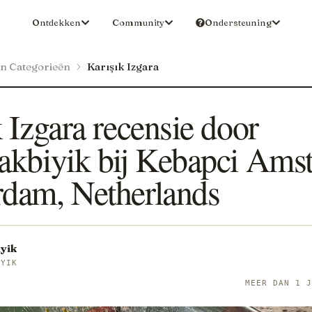
Ontdekken
Community
Ondersteuning
en Categorieën
Karışık Izgara
 Izgara recensie door
akbiyik bij Kebapci Ams
dam, Netherlands
yik
IYIK
MEER DAN 1 