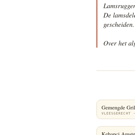
Lamsruggen
De lamsdelen
gescheiden.

Over het al
Gemengde Gril
VLEESGERECHT 
Kebapci Amst