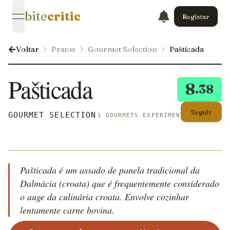
bite
critic
Registar
open navigation menu
Voltar
Pratos
Gourmet Selection
Pašticada
Pašticada
8
.38
Seguir
GOURMET SELECTION
1 GOURMETS EXPERIMENTARAM ISTO
Pašticada é um assado de panela tradicional da
Dalmácia (croata) que é frequentemente considerado
o auge da culinária croata. Envolve cozinhar
lentamente carne bovina.