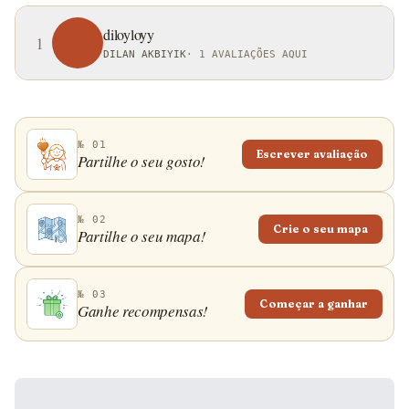
diloyloyy
1
DILAN AKBIYIK
·
1 AVALIAÇÕES AQUI
№ 01
Escrever avaliação
Partilhe o seu gosto!
№ 02
Crie o seu mapa
Partilhe o seu mapa!
№ 03
Começar a ganhar
Ganhe recompensas!