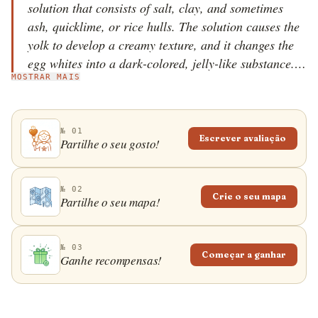
solution that consists of salt, clay, and sometimes
ash, quicklime, or rice hulls. The solution causes the
yolk to develop a creamy texture, and it changes the
egg whites into a dark-colored, jelly-like substance.
MOSTRAR MAIS
The dish is thought to have originated during the
Ming Dynasty period in Hunan, when a farmer found
duck eggs in a pool of slaked lime and decided to eat
№ 01
them. Afterwards, he added salt to the eggs in order
Escrever avaliação
Partilhe o seu gosto!
to improve the flavor. Today, century egg is often
compared to a rich cheese, regarding its sharp scent
and flavor, and it is commonly served as an appetizer
№ 02
Crie o seu mapa
Partilhe o seu mapa!
or a side dish, typically accompanied by rice and
pork porridge or pickled ginger root.
№ 03
Começar a ganhar
Ganhe recompensas!