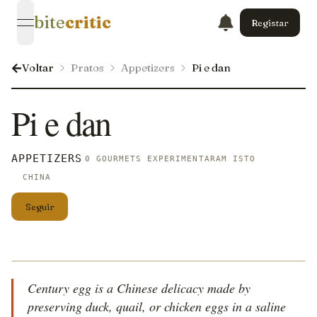
bite
critic
Registar
open navigation menu
Voltar
Pratos
Appetizers
Pi e dan
Pi e dan
APPETIZERS
0 GOURMETS EXPERIMENTARAM ISTO
CHINA
Seguir
Century egg is a Chinese delicacy made by
preserving duck, quail, or chicken eggs in a saline