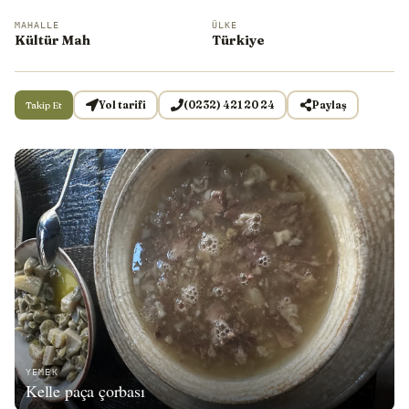
MAHALLE
ÜLKE
Kültür Mah
Türkiye
Takip Et
Yol tarifi
(0232) 421 20 24
Paylaş
YEMEK
Kelle paça çorbası