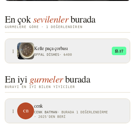
En çok
sevilenler
burada
GURMELERE GÖRE · 1 DEĞERLENDIREN
Kelle paça çorbası
1
8
.17
OFFAL DISHES
·
₺400
En iyi
gurmeler
burada
BURAYI EN IYI BILEN YIYICILER
cenk
1
CB
CENK BATMAN
·
BURADA 1 DEĞERLENDIRME
·
2025'DEN BERI