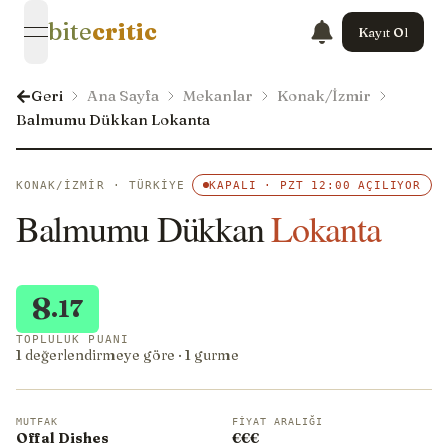
bite
critic
Kayıt Ol
open navigation menu
Geri
Ana Sayfa
Mekanlar
Konak/İzmir
Balmumu Dükkan Lokanta
KONAK/İZMIR · TÜRKIYE
KAPALI · PZT 12:00 AÇILIYOR
Balmumu Dükkan
Lokanta
8
.17
TOPLULUK PUANI
1 değerlendirmeye göre · 1 gurme
MUTFAK
FIYAT ARALIĞI
Offal Dishes
€€€