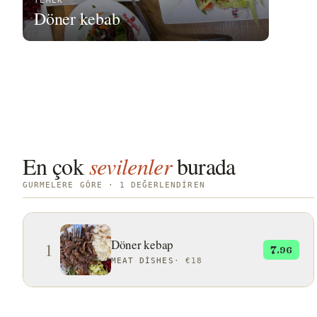
YEMEK
Döner kebab
En çok
sevilenler
burada
GURMELERE GÖRE · 1 DEĞERLENDIREN
Döner kebap
1
7
.96
MEAT DISHES
·
€18