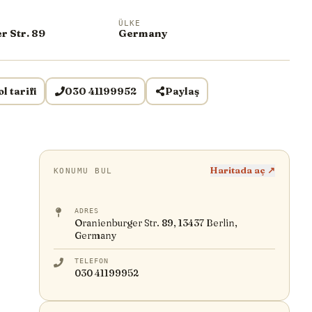
ÜLKE
r Str. 89
Germany
ol tarifi
030 41199952
Paylaş
Haritada aç ↗
KONUMU BUL
ADRES
Oranienburger Str. 89, 13437 Berlin,
Germany
TELEFON
030 41199952