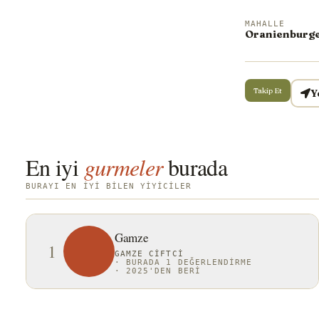
MAHALLE
Oranienburge
Takip Et
Y
En iyi
gurmeler
burada
BURAYI EN IYI BILEN YIYICILER
Gamze
1
GAMZE CIFTCI
·
BURADA 1 DEĞERLENDIRME
·
2025'DEN BERI