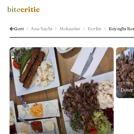
bite
critic
Geri
Ana Sayfa
Mekanlar
Berlin
Beyoglu Ber
YEMEK
Döner 