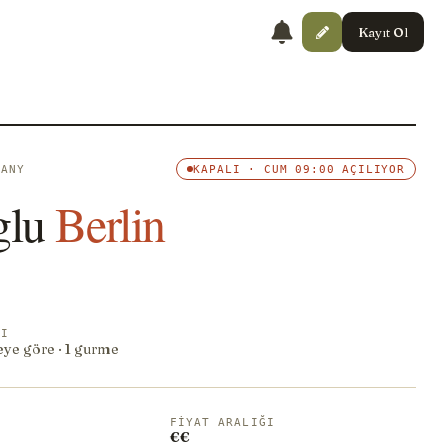
Kayıt Ol
MANY
KAPALI · CUM 09:00 AÇILIYOR
glu
Berlin
NI
eye göre · 1 gurme
FIYAT ARALIĞI
€€