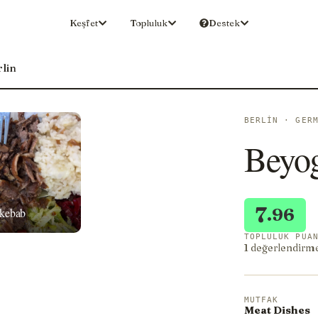
Keşfet
Topluluk
Destek
lin
BERLIN · GER
Beyo
7
.96
kebab
TOPLULUK PUA
1 değerlendirm
MUTFAK
Meat Dishes