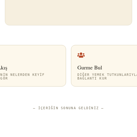
Akış
Gurme Bul
ININ NELERDEN KEYIF
DIĞER YEMEK TUTKUNLARIYL
 GÖR
BAĞLANTI KUR
—
İÇERIĞIN SONUNA GELDINIZ
—