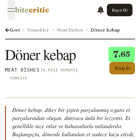
bite
critic
Kayıt Ol
open navigation menu
Geri
Yemekler
Meat Dishes
Döner kebap
Döner kebap
7
.65
Takip Et
MEAT DISHES
16 KIŞI DENEMIŞ
TÜRKIYE
Döner kebap, dikey bir şişten parçalanmış ızgara et
parçalarından oluşan, dünyaca ünlü bir lezzettir. Et
genellikle taze otlar ve baharatlarla tatlandırılır.
Başlangıçta, dönerde kullanılan et sadece kuzu etiydi,