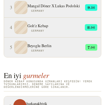
Mangal Döner X Lukas Podolski
3
9
.26
GERMANY
Golt'z Kebap
4
8
.96
GERMANY
Beyoglu Berlin
5
7
.96
GERMANY
En iyi
gurmeler
DÖNER KEBAP KONUSUNDA UZMANLARI KEŞFEDIN! YEMEK
TUTKUNLARIMIZ, DENEME SAYILARINA VE
DEĞERLENDIRMELERINE GÖRE SIRALANIR.
hurkanakbiyik