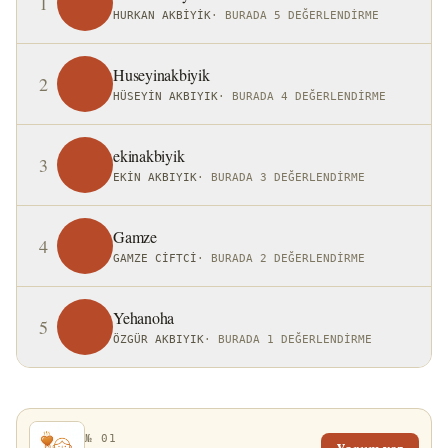
1
HURKAN AKBIYIK
·
BURADA 5 DEĞERLENDIRME
Huseyinakbiyik
2
HÜSEYIN AKBIYIK
·
BURADA 4 DEĞERLENDIRME
ekinakbiyik
3
EKIN AKBIYIK
·
BURADA 3 DEĞERLENDIRME
Gamze
4
GAMZE CIFTCI
·
BURADA 2 DEĞERLENDIRME
Yehanoha
5
ÖZGÜR AKBIYIK
·
BURADA 1 DEĞERLENDIRME
№ 01