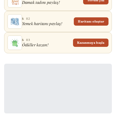
Yorum yaz
Damak tadını paylaş!
№ 02
Haritanı oluştur
Yemek haritanı paylaş!
№ 03
Kazanmaya başla
Ödüller kazan!