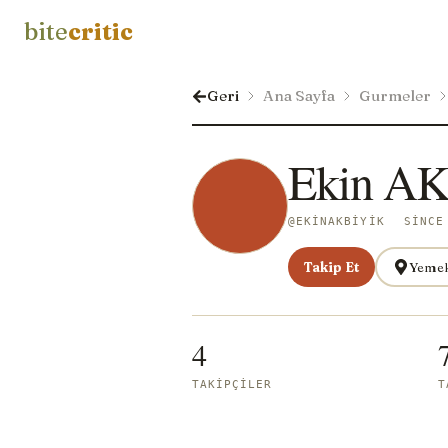
bite
critic
Geri
Ana Sayfa
Gurmeler
Ekin A
@
EKINAKBIYIK
SINCE
Takip Et
Yemek
4
TAKIPÇILER
T