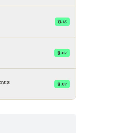
8
.13
8
.07
onuts
8
.07