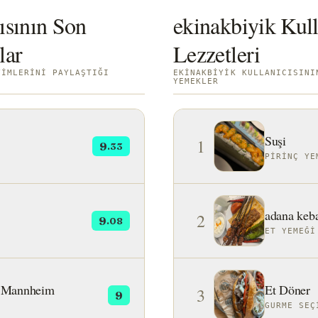
ısının Son
ekinakbiyik Kull
lar
Lezzetleri
YIMLERINI PAYLAŞTIĞI
EKINAKBIYIK KULLANICISINI
YEMEKLER
Suşi
1
9
.33
PIRINÇ YE
adana keb
2
9
.08
ET YEMEĞI
Mannheim
Et Döner
3
9
GURME SEÇ