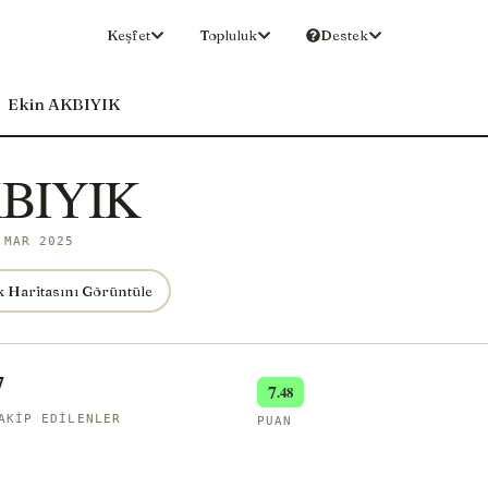
Keşfet
Topluluk
Destek
Ekin AKBIYIK
KBIYIK
 MAR 2025
 Haritasını Görüntüle
7
7
.48
AKIP EDILENLER
PUAN