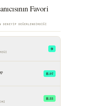
anıcısının Favori
N DENEYIP DEĞERLENDIRDIĞI
9
MEĞI
ap
8
.97
8
.22
IMI