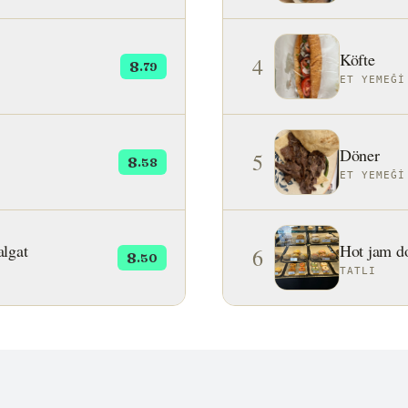
Köfte
4
8
.79
ET YEMEĞI
Döner
5
8
.58
ET YEMEĞI
algat
Hot jam d
6
8
.50
TATLI