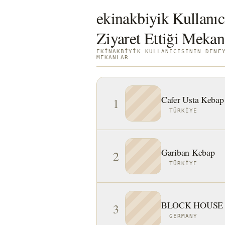
ekinakbiyik Kullanıc
Ziyaret Ettiği Mekan
EKINAKBIYIK KULLANICISININ DENE
MEKANLAR
Cafer Usta Kebap
1
TÜRKIYE
Gariban Kebap
2
TÜRKIYE
BLOCK HOUSE 
3
GERMANY