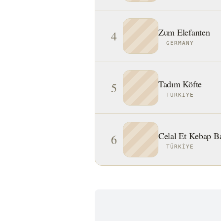
Zum Elefanten
4
GERMANY
Tadım Köfte
5
TÜRKIYE
Celal Et Kebap B
6
TÜRKIYE