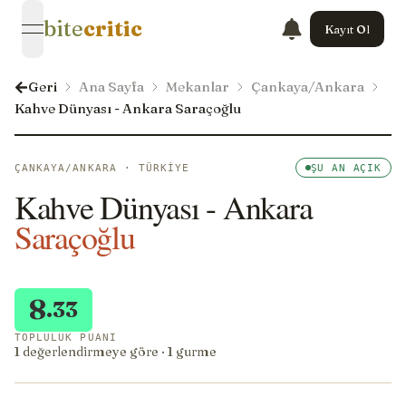
bite
critic
Kayıt Ol
open navigation menu
Geri
Ana Sayfa
Mekanlar
Çankaya/Ankara
Kahve Dünyası - Ankara Saraçoğlu
ÇANKAYA/ANKARA · TÜRKIYE
ŞU AN AÇIK
Kahve Dünyası - Ankara
Saraçoğlu
8
.33
TOPLULUK PUANI
1 değerlendirmeye göre · 1 gurme