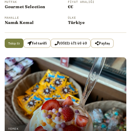
MUTFAK
FIYAT ARALIĞI
Gourmet Selection
€€
MAHALLE
ÜLKE
Namık Kemal
Türkiye
Takip Et
Yol tarifi
(0312) 471 46 40
Paylaş
YEMEK