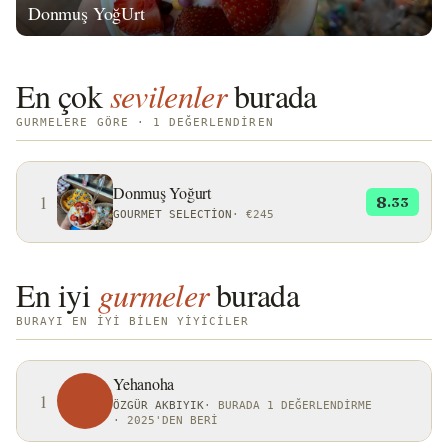
Donmuş YoğUrt
En çok
sevilenler
burada
GURMELERE GÖRE · 1 DEĞERLENDIREN
Donmuş Yoğurt
1
8
.33
GOURMET SELECTION
·
€245
En iyi
gurmeler
burada
BURAYI EN IYI BILEN YIYICILER
Yehanoha
1
ÖZGÜR AKBIYIK
·
BURADA 1 DEĞERLENDIRME
·
2025'DEN BERI