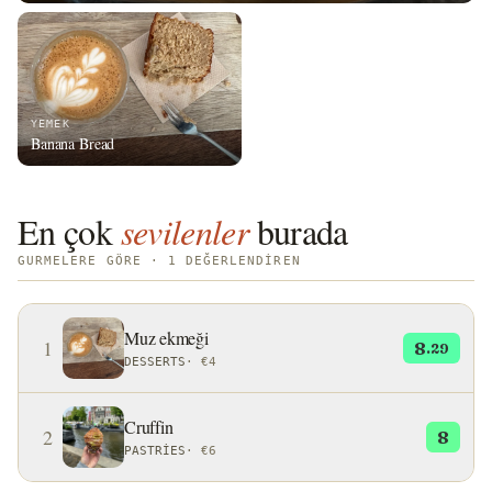
YEMEK
Banana Bread
En çok
sevilenler
burada
GURMELERE GÖRE · 1 DEĞERLENDIREN
Muz ekmeği
1
8
.29
DESSERTS
·
€4
Cruffin
2
8
PASTRIES
·
€6