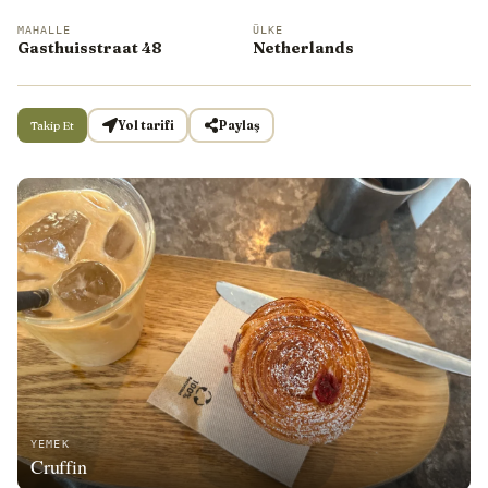
MAHALLE
ÜLKE
Gasthuisstraat 48
Netherlands
Takip Et
Yol tarifi
Paylaş
YEMEK
Cruffin