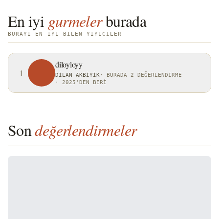
En iyi
gurmeler
burada
BURAYI EN IYI BILEN YIYICILER
diloyloyy
1
DILAN AKBIYIK
·
BURADA 2 DEĞERLENDIRME
·
2025'DEN BERI
Son
değerlendirmeler