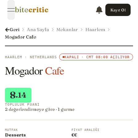
bite
critic
Kayıt Ol
open navigation menu
Geri
Ana Sayfa
Mekanlar
Haarlem
Mogador Cafe
HAARLEM · NETHERLANDS
KAPALI · CMT 08:00 AÇILIYOR
Mogador
Cafe
8
.14
TOPLULUK PUANI
2 değerlendirmeye göre · 1 gurme
MUTFAK
FIYAT ARALIĞI
Desserts
€€