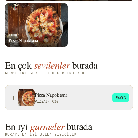
YEMEK
Pizza Napoletana
En çok
sevilenler
burada
GURMELERE GÖRE · 1 DEĞERLENDIREN
Pizza Napoletana
1
9
.06
PIZZAS
·
€20
En iyi
gurmeler
burada
BURAYI EN IYI BILEN YIYICILER