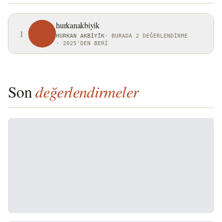
hurkanakbiyik
1
HURKAN AKBIYIK
·
BURADA 2 DEĞERLENDIRME
·
2025'DEN BERI
Son
değerlendirmeler