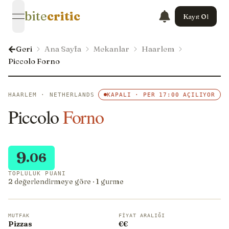
bite
critic
Kayıt Ol
open navigation menu
Geri
Ana Sayfa
Mekanlar
Haarlem
Piccolo Forno
HAARLEM · NETHERLANDS
KAPALI · PER 17:00 AÇILIYOR
Piccolo
Forno
9
.06
TOPLULUK PUANI
2 değerlendirmeye göre · 1 gurme
MUTFAK
FIYAT ARALIĞI
Pizzas
€€