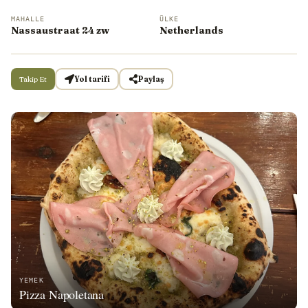
MAHALLE
ÜLKE
Nassaustraat 24 zw
Netherlands
Takip Et
Yol tarifi
Paylaş
YEMEK
Pizza Napoletana