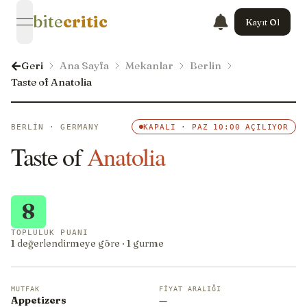
bite
critic
Kayıt Ol
open navigation menu
Geri
Ana Sayfa
Mekanlar
Berlin
Taste of Anatolia
BERLIN · GERMANY
KAPALI · PAZ 10:00 AÇILIYOR
Taste of
Anatolia
8
TOPLULUK PUANI
1 değerlendirmeye göre · 1 gurme
MUTFAK
FIYAT ARALIĞI
Appetizers
—