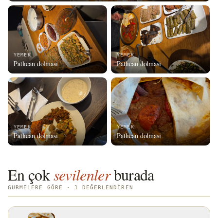
YEMEK
YEMEK
Patlıcan dolmasi
Patlıcan dolmasi
YEMEK
YEMEK
Patlıcan dolmasi
Patlıcan dolmasi
En çok
sevilenler
burada
GURMELERE GÖRE · 1 DEĞERLENDIREN