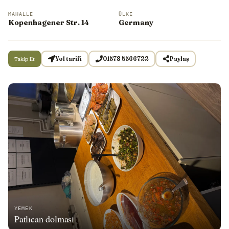
MAHALLE
ÜLKE
Kopenhagener Str. 14
Germany
Takip Et
Yol tarifi
01578 5566722
Paylaş
YEMEK
Patlıcan dolmasi