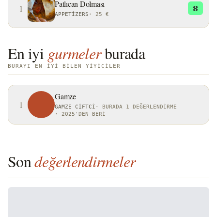
Patlıcan Dolması
1
8
APPETIZERS
·
25 €
En iyi
gurmeler
burada
BURAYI EN IYI BILEN YIYICILER
Gamze
1
GAMZE CIFTCI
·
BURADA 1 DEĞERLENDIRME
·
2025'DEN BERI
Son
değerlendirmeler