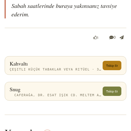
Sabah saatlerinde buraya yakınsanız tavsiye 
ederim.
0
1
Kahvaltı
Takip Et
ÇEŞITLI KÜÇÜK TABAKLAR VEYA RITÜEL · 3 REVIEWS
Snug
Takip Et
CAFERAĞA, DR. ESAT IŞIK CD. MELTEM APT NO:22/A, 34710 KADIKÖY/İSTANBUL, TÜRKIYE