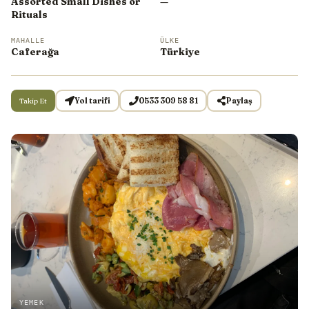
Assorted Small Dishes or
—
Rituals
MAHALLE
ÜLKE
Caferağa
Türkiye
Takip Et
Yol tarifi
0533 309 58 81
Paylaş
YEMEK