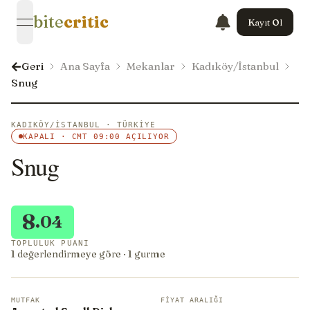
bite
critic
Kayıt Ol
open navigation menu
Geri
Ana Sayfa
Mekanlar
Kadıköy/İstanbul
Snug
KADIKÖY/İSTANBUL · TÜRKIYE
KAPALI · CMT 09:00 AÇILIYOR
Snug
8
.04
TOPLULUK PUANI
1 değerlendirmeye göre · 1 gurme
MUTFAK
FIYAT ARALIĞI