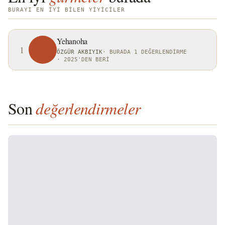
BURAYI EN IYI BILEN YIYICILER
Yehanoha
1
ÖZGÜR AKBIYIK
·
BURADA 1 DEĞERLENDIRME
·
2025'DEN BERI
Son
değerlendirmeler