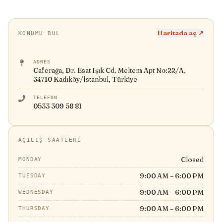
Haritada aç ↗
KONUMU BUL
ADRES
Caferağa, Dr. Esat Işık Cd. Meltem Apt No:22/A,
34710 Kadıköy/İstanbul, Türkiye
TELEFON
0533 309 58 81
AÇILIŞ SAATLERI
Closed
MONDAY
9:00 AM – 6:00 PM
TUESDAY
9:00 AM – 6:00 PM
WEDNESDAY
9:00 AM – 6:00 PM
THURSDAY