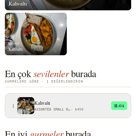
Kahvaltı
YEMEK
Kahvaltı
En çok
sevilenler
burada
GURMELERE GÖRE · 1 DEĞERLENDIREN
Kahvaltı
1
8
.04
ASSORTED SMALL DISHES OR RITUALS
·
₺450
En iyi
gurmeler
burada