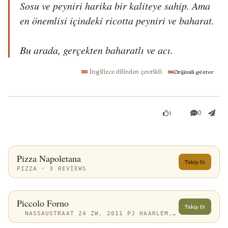
Sosu ve peyniri harika bir kaliteye sahip. Ama 
en önemlisi içindeki ricotta peyniri ve baharat.

Bu arada, gerçekten baharatlı ve acı.
İngilizce dilinden çevrildi
Orijinali göster
0
1
Pizza Napoletana
Takip Et
PIZZA · 3 REVIEWS
Piccolo Forno
Takip Et
NASSAUSTRAAT 24 ZW, 2011 PJ HAARLEM, NETHERLANDS