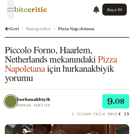
bite
critic
Kayıt Ol
open navigation menu
Geri
Kategoriler
Pizza Napoletana
Piccolo Forno, Haarlem,
Netherlands mekanındaki
Pizza
Napoletana
için hurkanakbiyik
yorumu
9
hurkanakbiyik
.08
HURKAN AKBIYIK
€ 19
1 YILDAN FAZLA ÖNCE