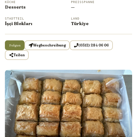
KÜCHE
PREISSPANNE
Desserts
—
STADTTEIL
LAND
İşçi Blokları
Türkiye
Folgen
Wegbeschreibung
(0312) 284 06 06
Teilen