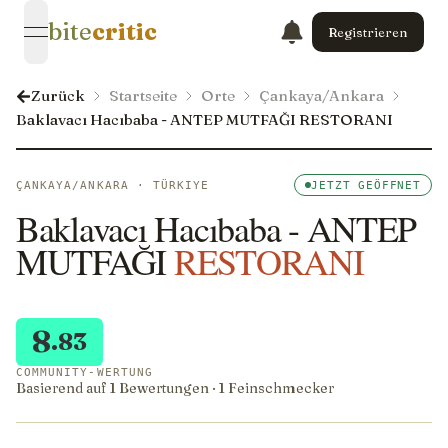
bite
critic
Registrieren
open navigation menu
Zurück
Startseite
Orte
Çankaya/Ankara
Baklavacı Hacıbaba - ANTEP MUTFAĞI RESTORANI
ÇANKAYA/ANKARA · TÜRKIYE
JETZT GEÖFFNET
Baklavacı Hacıbaba - ANTEP
MUTFAĞI
RESTORANI
8
.83
COMMUNITY-WERTUNG
Basierend auf 1 Bewertungen · 1 Feinschmecker