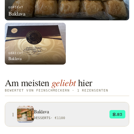
GERICHT
Baklava
GERICHT
Baklava
Am meisten
geliebt
hier
BEWERTET VON FEINSCHMECKERN · 1 REZENSENTEN
Baklava
1
8
.83
DESSERTS
·
€1100