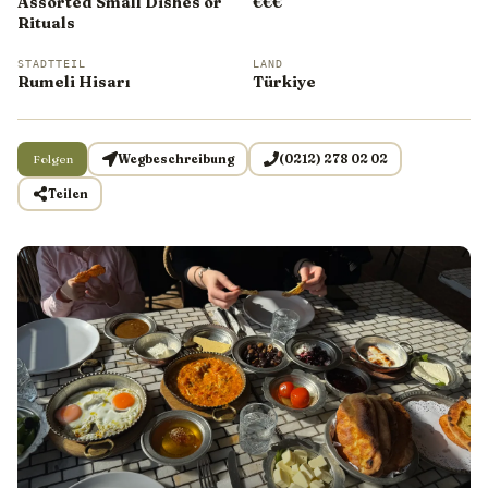
Assorted Small Dishes or
€€€
Rituals
STADTTEIL
LAND
Rumeli Hisarı
Türkiye
Folgen
Wegbeschreibung
(0212) 278 02 02
Teilen