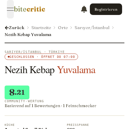
bite
critic
Registrieren
open navigation menu
Zurück
Startseite
Orte
Sarıyer/İstanbul
Nezih Kebap Yuvalama
SARIYER/İSTANBUL · TÜRKIYE
GESCHLOSSEN · ÖFFNET DO 07:00
Nezih Kebap
Yuvalama
8
.21
COMMUNITY-WERTUNG
Basierend auf 1 Bewertungen · 1 Feinschmecker
KÜCHE
PREISSPANNE