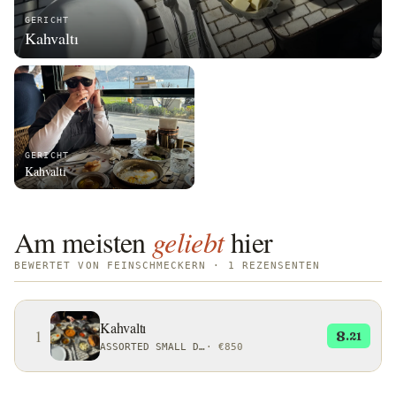
GERICHT
Kahvaltı
GERICHT
Kahvaltı
Am meisten
geliebt
hier
BEWERTET VON FEINSCHMECKERN · 1 REZENSENTEN
Kahvaltı
1
8
.21
ASSORTED SMALL DISHES OR RITUALS
·
€850