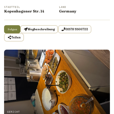
STADTTEIL
LAND
Kopenhagener Str. 14
Germany
Folgen
Wegbeschreibung
01578 5566722
Teilen
GERICHT