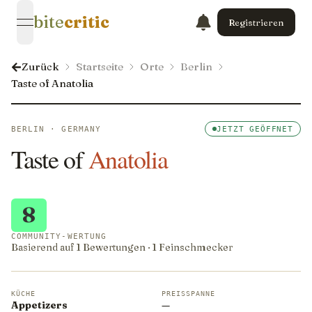
bite
critic
Registrieren
open navigation menu
Zurück
Startseite
Orte
Berlin
Taste of Anatolia
BERLIN · GERMANY
JETZT GEÖFFNET
Taste of
Anatolia
8
COMMUNITY-WERTUNG
Basierend auf 1 Bewertungen · 1 Feinschmecker
KÜCHE
PREISSPANNE
Appetizers
—