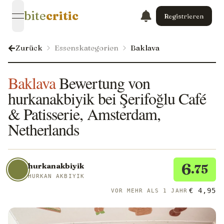
bite
critic
Registrieren
open navigation menu
Zurück
Essenskategorien
Baklava
Baklava
Bewertung von
hurkanakbiyik bei Şerifoğlu Café
& Patisserie, Amsterdam,
Netherlands
6
hurkanakbiyik
.75
HURKAN AKBIYIK
€ 4,95
VOR MEHR ALS 1 JAHR