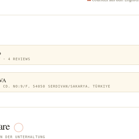
p
T · 4 REVIEWS
VA
. CD. NO:9/F, 54050 SERDIVAN/SAKARYA, TÜRKIYE
re
AN DER UNTERHALTUNG