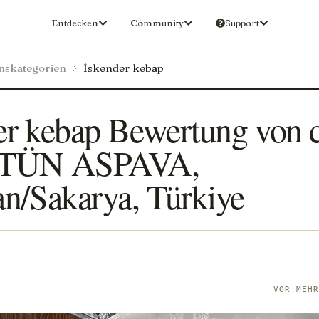
Entdecken
Community
Support
nskategorien
İskender kebap
er kebap Bewertung von 
STÜN ASPAVA,
an/Sakarya, Türkiye
N
VOR MEH