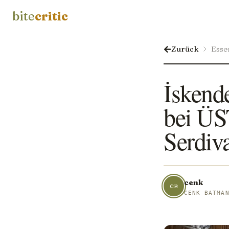
bite
critic
Zurück
Esse
İskend
bei Ü
Serdiv
cenk
CB
CENK BATMA