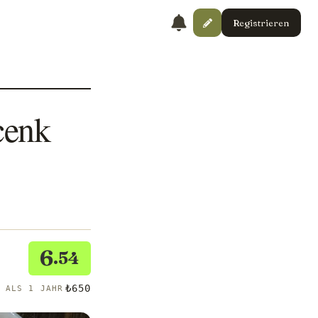
Registrieren
cenk
6
.54
₺650
R ALS 1 JAHR