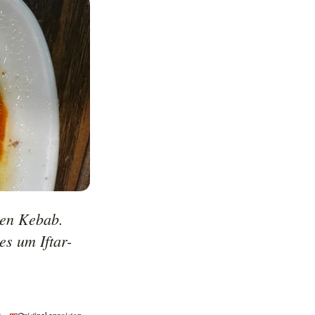
den Kebab.

es um Iftar-
h