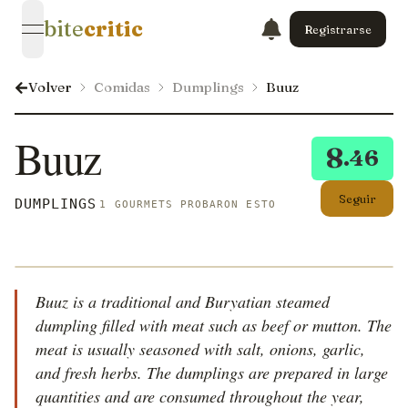
bite
critic
Registrarse
open navigation menu
Volver
Comidas
Dumplings
Buuz
Buuz
8
.46
Seguir
DUMPLINGS
1 GOURMETS PROBARON ESTO
Buuz is a traditional and Buryatian steamed
dumpling filled with meat such as beef or mutton. The
meat is usually seasoned with salt, onions, garlic,
and fresh herbs. The dumplings are prepared in large
quantities and are consumed throughout the year,