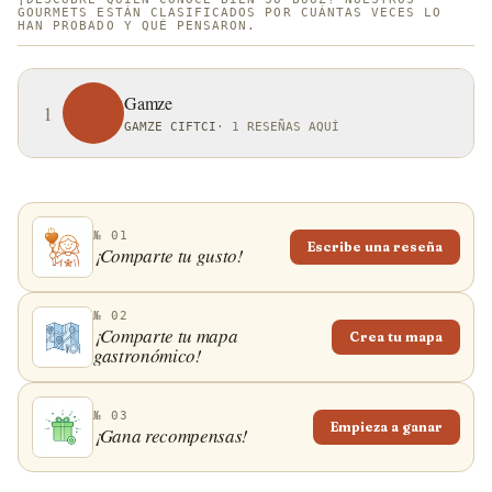
GOURMETS ESTÁN CLASIFICADOS POR CUÁNTAS VECES LO
HAN PROBADO Y QUÉ PENSARON.
Gamze
1
GAMZE CIFTCI
·
1 RESEÑAS AQUÍ
№ 01
Escribe una reseña
¡Comparte tu gusto!
№ 02
¡Comparte tu mapa
Crea tu mapa
gastronómico!
№ 03
Empieza a ganar
¡Gana recompensas!