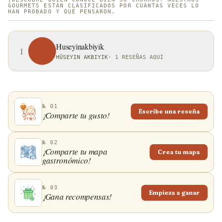
leche y en Uruguay, de queso. Independientemente de
GOURMETS ESTÁN CLASIFICADOS POR CUÁNTAS VECES LO
HAN PROBADO Y QUÉ PENSARON.
las variedades, los churros son un capricho que hay
que probar al menos una vez.
Huseyinakbiyik
1
HÜSEYIN AKBIYIK
·
1 RESEÑAS AQUÍ
№ 01
Escribe una reseña
¡Comparte tu gusto!
№ 02
¡Comparte tu mapa
Crea tu mapa
gastronómico!
№ 03
Empieza a ganar
¡Gana recompensas!