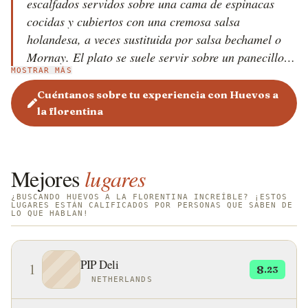
escalfados servidos sobre una cama de espinacas
cocidas y cubiertos con una cremosa salsa
holandesa, a veces sustituida por salsa bechamel o
Mornay. El plato se suele servir sobre un panecillo
MOSTRAR MÁS
inglés tostado o una rebanada de pan tostado, lo que
lo hace similar a los huevos Benedict, pero con
Cuéntanos sobre tu experiencia con Huevos a
espinacas en lugar del jamón o el tocino. La
la florentina
combinación de los suaves huevos escalfados con el
sabor ligeramente ácido de las espinacas y la riqueza
de la salsa crea un plato equilibrado y nutritivo. Los
Mejores
lugares
huevos a la florentina deben su nombre a Florencia,
Italia, para indicar el uso de espinacas, que se cree
¿BUSCANDO HUEVOS A LA FLORENTINA INCREÍBLE? ¡ESTOS
LUGARES ESTÁN CALIFICADOS POR PERSONAS QUE SABEN DE
LO QUE HABLAN!
que era un ingrediente favorito en la región. A pesar
de su nombre, el plato se asocia más comúnmente
con la cocina estadounidense que con la italiana.
PIP Deli
1
8
.23
NETHERLANDS