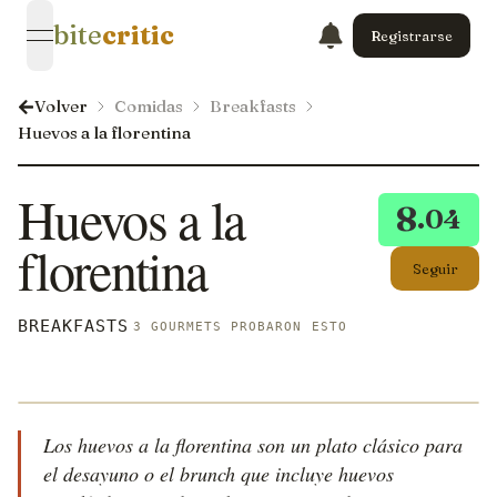
bite
critic
Registrarse
open navigation menu
Volver
Comidas
Breakfasts
Huevos a la florentina
Huevos a la
8
.04
florentina
Seguir
BREAKFASTS
3 GOURMETS PROBARON ESTO
Los huevos a la florentina son un plato clásico para
el desayuno o el brunch que incluye huevos