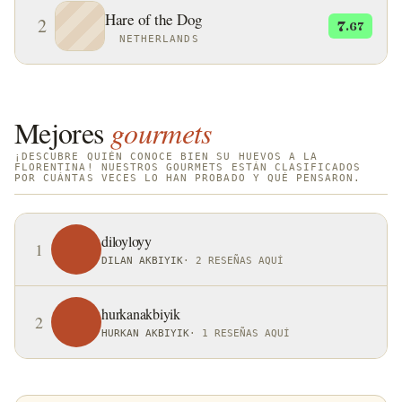
Hare of the Dog
2
7
.67
NETHERLANDS
Mejores
gourmets
¡DESCUBRE QUIÉN CONOCE BIEN SU HUEVOS A LA
FLORENTINA! NUESTROS GOURMETS ESTÁN CLASIFICADOS
POR CUÁNTAS VECES LO HAN PROBADO Y QUÉ PENSARON.
diloyloyy
1
DILAN AKBIYIK
·
2 RESEÑAS AQUÍ
hurkanakbiyik
2
HURKAN AKBIYIK
·
1 RESEÑAS AQUÍ