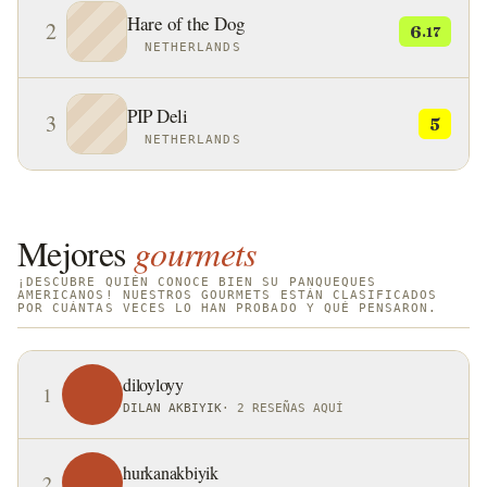
Hare of the Dog
americanos, quienes primero los hicieron con harina
2
6
.17
NETHERLANDS
de maíz molida que luego se cocinaba en piedras
calientes.
PIP Deli
3
5
NETHERLANDS
Mejores
gourmets
¡DESCUBRE QUIÉN CONOCE BIEN SU PANQUEQUES
AMERICANOS! NUESTROS GOURMETS ESTÁN CLASIFICADOS
POR CUÁNTAS VECES LO HAN PROBADO Y QUÉ PENSARON.
diloyloyy
1
DILAN AKBIYIK
·
2 RESEÑAS AQUÍ
hurkanakbiyik
2