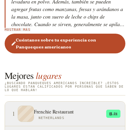
levadura en polvo. Además, también se pueden
agregar frutas como manzanas, fresas y arándanos a
la masa, junto con suero de leche o chips de
chocolate. Cuando se sirven, generalmente se apilan
MOSTRAR MÁS
uno sobre otro y luego se cubren con una variedad de
ingredientes como mantequilla, jarabe de arce,
Cuéntanos sobre tu experiencia con
mermelada de frutas, miel, crema batida o
Panqueques americanos
mantequilla de maní. Los panqueques americanos se
sirven a menudo para el desayuno en los Estados
Unidos de América y Canadá, y a veces se
Mejores
lugares
acompañan de huevos fritos, tocino o salchichas. En
Estados Unidos, hay algunas variedades de
¿BUSCANDO PANQUEQUES AMERICANOS INCREÍBLE? ¡ESTOS
LUGARES ESTÁN CALIFICADOS POR PERSONAS QUE SABEN DE
LO QUE HABLAN!
panqueques, y los más populares son los johnnycakes
(hechos de harina de maíz frita) y los panqueques de
dólar de plata (más pequeños que los panqueques
Frenchie Restaurant
1
8
normales). Originalmente, los panqueques eran un
.21
NETHERLANDS
símbolo del sol y desempeñaron un papel clave en los
primeros rituales religiosos de los nativos