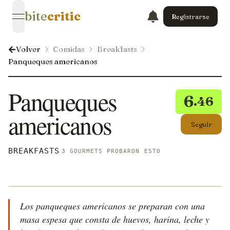
bite
critic
Registrarse
open navigation menu
Volver
Comidas
Breakfasts
Panqueques americanos
Panqueques
6
.46
americanos
Seguir
BREAKFASTS
3 GOURMETS PROBARON ESTO
Los panqueques americanos se preparan con una
masa espesa que consta de huevos, harina, leche y