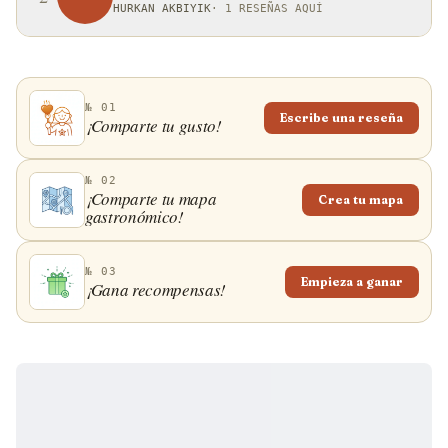
HURKAN AKBIYIK
·
1 RESEÑAS AQUÍ
№ 01
Escribe una reseña
¡Comparte tu gusto!
№ 02
¡Comparte tu mapa
Crea tu mapa
gastronómico!
№ 03
Empieza a ganar
¡Gana recompensas!