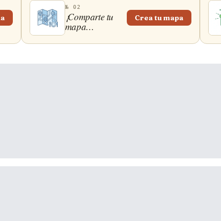
№ 02
¡Comparte tu
ña
Crea tu mapa
mapa
gastronómico!