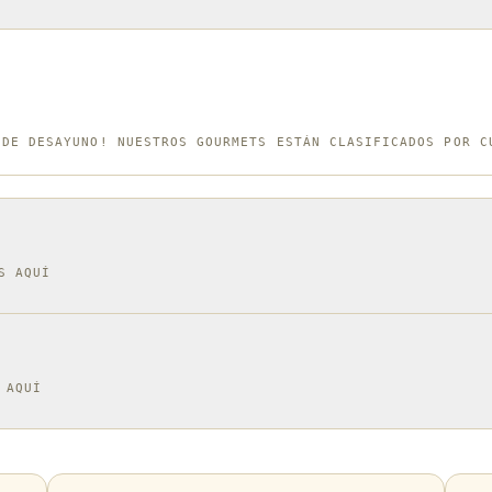
en la ma
rápida, 
en numer
 DE DESAYUNO! NUESTROS GOURMETS ESTÁN CLASIFICADOS POR C
S AQUÍ
 AQUÍ