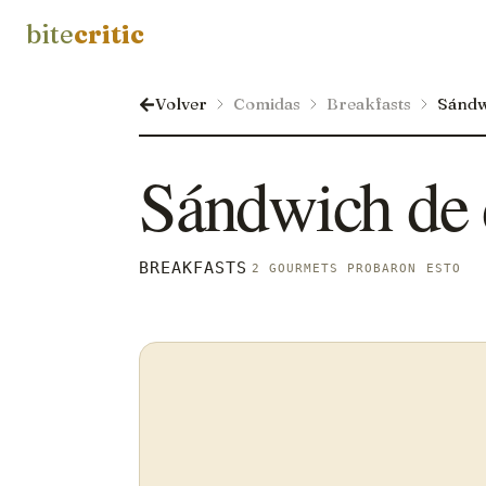
bite
critic
Volver
Comidas
Breakfasts
Sándw
Sándwich de
BREAKFASTS
2 GOURMETS PROBARON ESTO