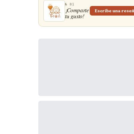
№ 01
¡Comparte
Escribe una rese
tu gusto!