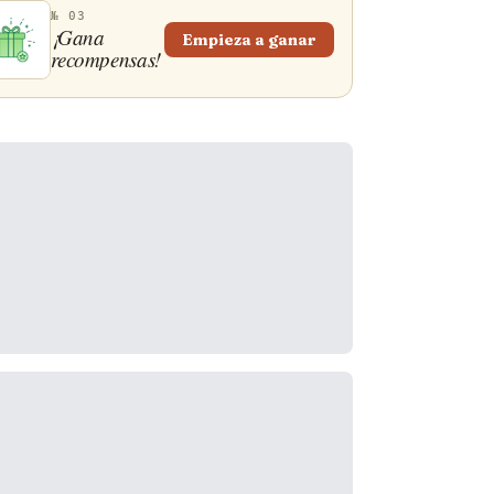
№ 03
¡Gana
Empieza a ganar
recompensas!