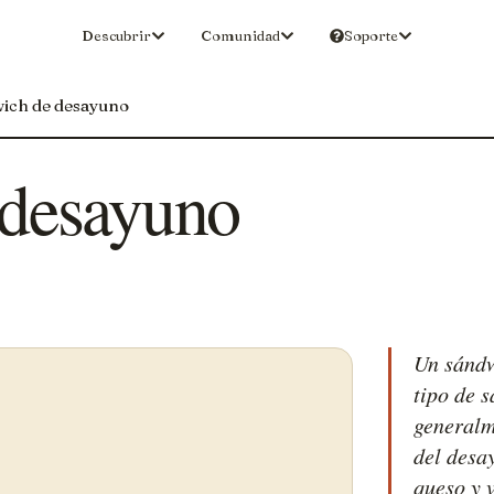
Descubrir
Comunidad
Soporte
ich de desayuno
 desayuno
Un sándw
tipo de 
generalm
del desa
queso y v