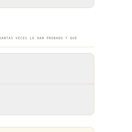
yoría de los restaurantes de comida
delicatessen y tiendas de conveniencia
osas variedades.
UÁNTAS VECES LO HAN PROBADO Y QUÉ