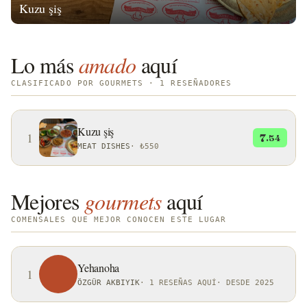
Kuzu şiş
Lo más
amado
aquí
CLASIFICADO POR GOURMETS · 1 RESEÑADORES
Kuzu şiş
1
7
.54
MEAT DISHES
·
₺550
Mejores
gourmets
aquí
COMENSALES QUE MEJOR CONOCEN ESTE LUGAR
Yehanoha
1
ÖZGÜR AKBIYIK
·
1 RESEÑAS AQUÍ
·
DESDE 2025