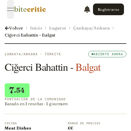
bite
critic
Registrarse
open navigation menu
Volver
Inicio
Lugares
Çankaya/Ankara
Ciğerci Bahattin - Balgat
ÇANKAYA/ANKARA · TÜRKIYE
ABIERTO AHORA
Ciğerci Bahattin -
Balgat
7
.54
PUNTUACIÓN DE LA COMUNIDAD
Basado en 1 reseñas · 1 gourmets
COCINA
RANGO DE PRECIOS
Meat Dishes
€€