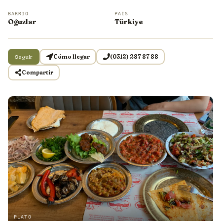
BARRIO
PAÍS
Oğuzlar
Türkiye
Seguir
Cómo llegar
(0312) 287 87 88
Compartir
PLATO