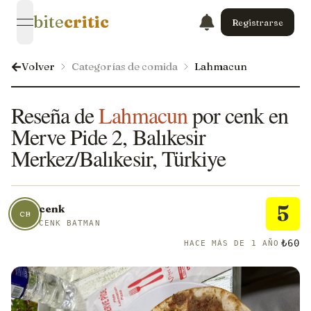
bite
critic
Registrarse
open navigation menu
Volver
Categorías de comida
Lahmacun
Reseña de
Lahmacun
por cenk en
Merve Pide 2, Balıkesir
Merkez/Balıkesir, Türkiye
5
cenk
CB
CENK BATMAN
₺60
HACE MÁS DE 1 AÑO