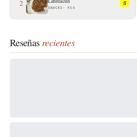
Lahmacun
2
5
SNACKS
·
€60
Reseñas
recientes