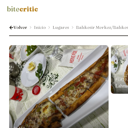
bite
critic
Volver
Inicio
Lugares
Balıkesir Merkez/Balıkes
PLATO
Lahma