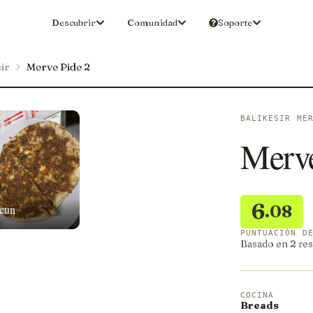
Descubrir
Comunidad
Soporte
ir
Merve Pide 2
BALIKESIR ME
Merve
6
.08
cun
PUNTUACIÓN D
Basado en 2 res
COCINA
Breads