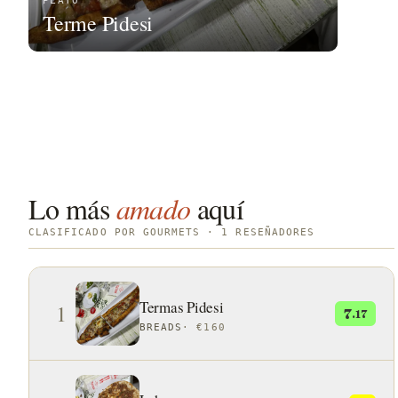
PLATO
Terme Pidesi
Lo más
amado
aquí
CLASIFICADO POR GOURMETS · 1 RESEÑADORES
Termas Pidesi
1
7
.17
BREADS
·
€160