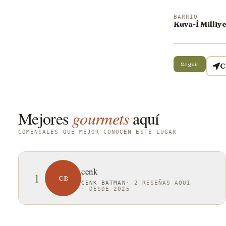
BARRIO
Kuva-İ Milliy
Seguir
C
Mejores
gourmets
aquí
COMENSALES QUE MEJOR CONOCEN ESTE LUGAR
cenk
1
CB
CENK BATMAN
·
2 RESEÑAS AQUÍ
·
DESDE 2025