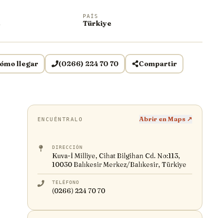
PAÍS
e
Türkiye
ómo llegar
(0266) 224 70 70
Compartir
Abrir en Maps ↗
ENCUÉNTRALO
DIRECCIÓN
Kuva-İ Milliye, Cihat Bilgihan Cd. No:113,
10030 Balıkesir Merkez/Balıkesir, Türkiye
TELÉFONO
(0266) 224 70 70