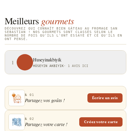
Meilleurs
gourmets
DÉCOUVREZ QUI CONNAÎT BIEN GÂTEAU AU FROMAGE SAN
SEBASTIAN ! NOS GOURMETS SONT CLASSÉS SELON LE
NOMBRE DE FOIS QU'ILS L'ONT ESSAYÉ ET CE QU'ILS EN
ONT PENSÉ.
Huseyinakbiyik
1
HÜSEYIN AKBIYIK
·
1 AVIS ICI
№ 01
Écrire un avis
Partagez vos goûts !
№ 02
Créez votre carte
Partagez votre carte !