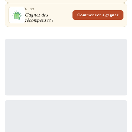
№ 03
Gagnez des
Commencer à gagner
récompenses !