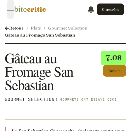
bite
critic
S'inscrire
open navigation menu
Retour
Plats
Gourmet Selection
Gâteau au Fromage San Sebastian
Gâteau au
7
.08
Fromage San
Suivre
Sebastian
GOURMET SELECTION
1 GOURMETS ONT ESSAYÉ CECI
Le San Sebastian Cheesecake, également connu sous