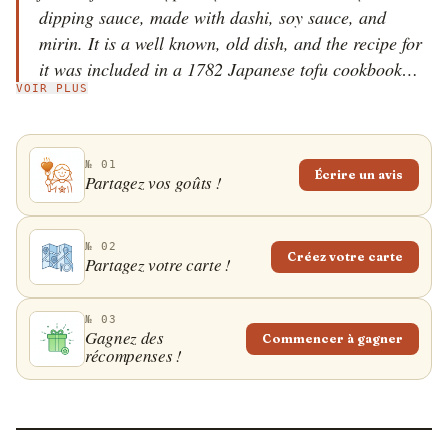
dipping sauce, made with dashi, soy sauce, and
mirin. It is a well known, old dish, and the recipe for
it was included in a 1782 Japanese tofu cookbook
VOIR PLUS
called Tofu Hyakuchin, alongside other tofu dishes
such as simmered and chilled tofu. Although it is easy
to prepare, one can find agedashidofu in almost every
№ 01
Japanese restaurant. The dish is commonly topped
Écrire un avis
Partagez vos goûts !
with chopped negi spring onions, grated daikon, or
dried bonito fish flakes.
№ 02
Créez votre carte
Partagez votre carte !
№ 03
Gagnez des
Commencer à gagner
récompenses !