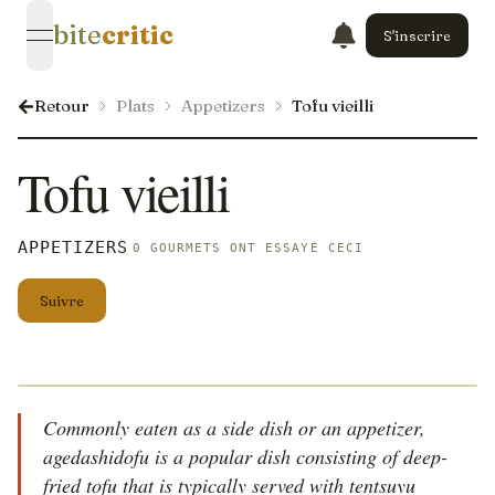
bite
critic
S'inscrire
open navigation menu
Retour
Plats
Appetizers
Tofu vieilli
Tofu vieilli
APPETIZERS
0 GOURMETS ONT ESSAYÉ CECI
Suivre
Commonly eaten as a side dish or an appetizer,
agedashidofu is a popular dish consisting of deep-
fried tofu that is typically served with tentsuyu