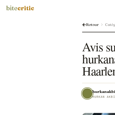
bite
critic
Retour
Catég
Avis s
hurkan
Haarle
hurkanakbi
HURKAN AKB