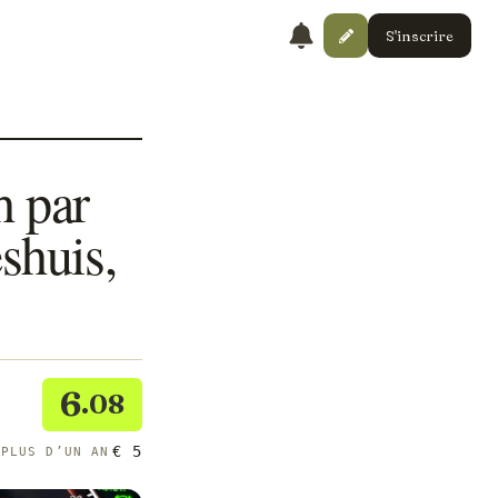
S'inscrire
h par
shuis,
6
.08
€ 5
 PLUS D’UN AN