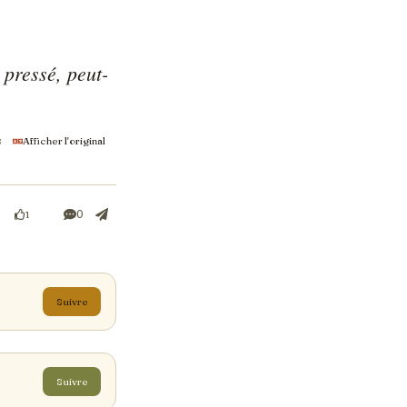
 pressé, peut-
s
Afficher l'original
0
1
Suivre
Suivre