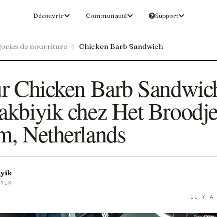
Découvrir
Communauté
Support
ories de nourriture
Chicken Barb Sandwich
ur Chicken Barb Sandwic
akbiyik chez Het Broodje
m, Netherlands
yik
IYIK
IL Y A