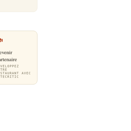
evenir
rtenaire
ÉVELOPPEZ
OTRE
ESTAURANT AVEC
ITECRITIC