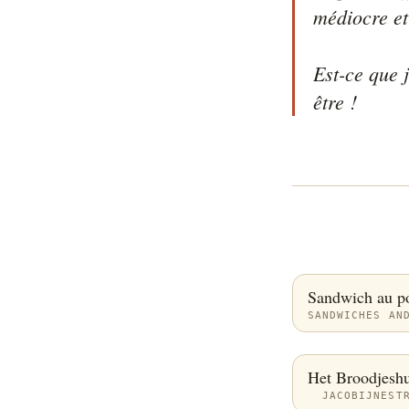
médiocre et 
Est-ce que 
être !
Sandwich au pou
SANDWICHES AN
Het Broodjeshu
JACOBIJNEST