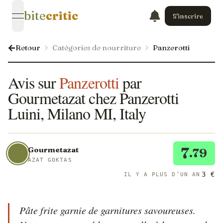
bite
critic
S'inscrire
open navigation menu
Retour
Catégories de nourriture
Panzerotti
Avis sur
Panzerotti
par
Gourmetazat chez Panzerotti
Luini, Milano MI, Italy
7
Gourmetazat
.79
AZAT GOKTAS
3 €
IL Y A PLUS D’UN AN
Pâte frite garnie de garnitures savoureuses. 