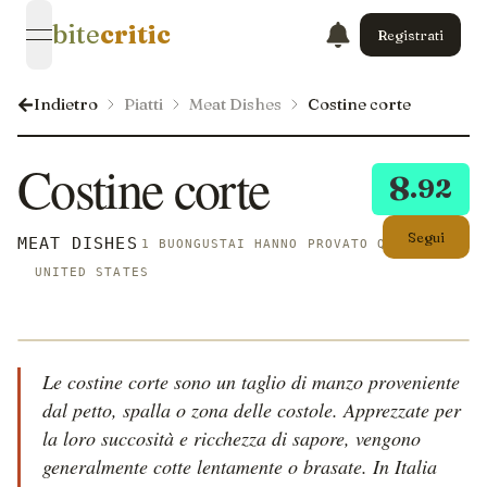
bite
critic
Registrati
open navigation menu
Indietro
Piatti
Meat Dishes
Costine corte
Costine corte
8
.92
Segui
MEAT DISHES
1 BUONGUSTAI HANNO PROVATO QUESTO
UNITED STATES
Le costine corte sono un taglio di manzo proveniente
dal petto, spalla o zona delle costole. Apprezzate per
la loro succosità e ricchezza di sapore, vengono
generalmente cotte lentamente o brasate. In Italia