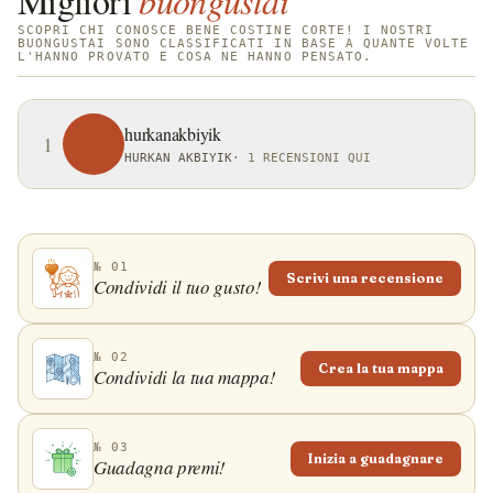
Migliori
buongustai
SCOPRI CHI CONOSCE BENE COSTINE CORTE! I NOSTRI
BUONGUSTAI SONO CLASSIFICATI IN BASE A QUANTE VOLTE
L'HANNO PROVATO E COSA NE HANNO PENSATO.
hurkanakbiyik
1
HURKAN AKBIYIK
·
1 RECENSIONI QUI
№ 01
Scrivi una recensione
Condividi il tuo gusto!
№ 02
Crea la tua mappa
Condividi la tua mappa!
№ 03
Inizia a guadagnare
Guadagna premi!