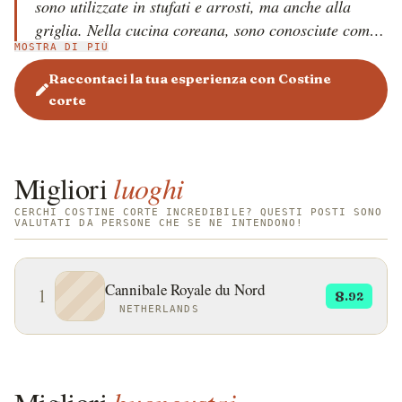
sono utilizzate in stufati e arrosti, ma anche alla
griglia. Nella cucina coreana, sono conosciute come
MOSTRA DI PIÙ
'Galbi', marinate e grigliate. Ingredienti come aglio,
cipolla, salsa di soia, vino ed erbe aromatiche sono
Raccontaci la tua esperienza con Costine
comuni nelle preparazioni.
corte
Migliori
luoghi
CERCHI COSTINE CORTE INCREDIBILE? QUESTI POSTI SONO
VALUTATI DA PERSONE CHE SE NE INTENDONO!
Cannibale Royale du Nord
1
8
.92
NETHERLANDS