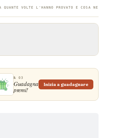
lsa al curry, ketchup, salsa scura e una
A QUANTE VOLTE L'HANNO PROVATO E COSA NE
tè dolce al latte. Tradizionalmente, il
ene servito avvolto in carta da forno e
o di giornale per facilitare il consumo
o e, se si vuole fare come gli inglesi, è
modo accettabile per mangiarlo. È
nte notare che nello Yorkshire, una
tè è la bevanda perfetta da abbinare al
chips.
№ 03
Guadagna
Inizia a guadagnare
premi!