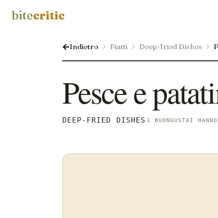
bite
critic
Indietro
Piatti
Deep-fried Dishes
P
Pesce e patati
DEEP-FRIED DISHES
1 BUONGUSTAI HANNO