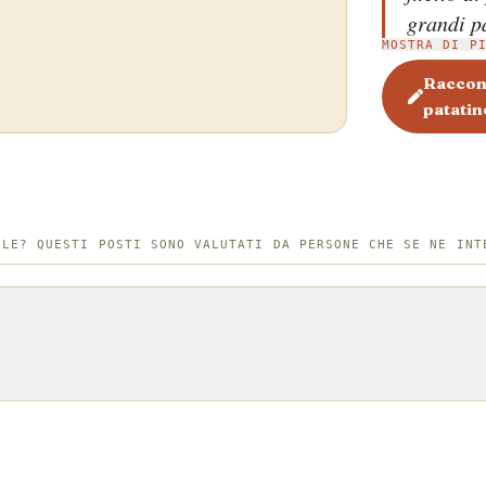
grandi pa
MOSTRA DI P
passera s
vengono f
Raccont
patatine
scegliere
merluzzo 
vengono 
latte e f
di manzo 
ILE? QUESTI POSTI SONO VALUTATI DA PERSONE CHE SE NE INT
questo p
le patate
pesce nei
fu introd
and chips
numerosi 
spuntano 
contorni 