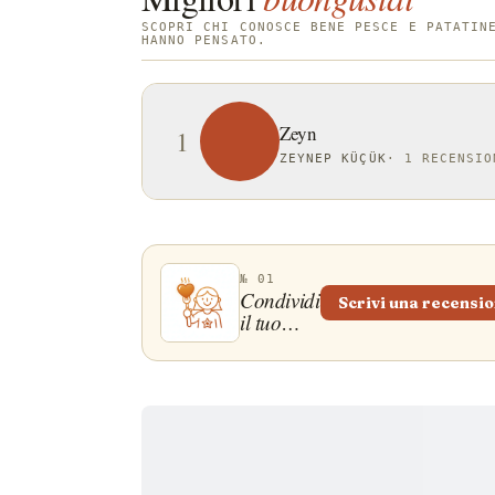
SCOPRI CHI CONOSCE BENE PESCE E PATATIN
HANNO PENSATO.
Zeyn
1
ZEYNEP KÜÇÜK
·
1 RECENSIO
№ 01
Condividi
Scrivi una recensi
il tuo
gusto!