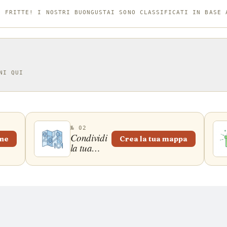
molli, sa
E FRITTE! I NOSTRI BUONGUSTAI SONO CLASSIFICATI IN BASE 
tazza di 
piatto vi
uno strat
all'apert
NI QUI
l'unico 
interessa
tazza di 
fish and 
№ 02
Condividi
one
Crea la tua mappa
la tua
mappa!