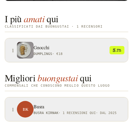
I più
amati
qui
CLASSIFICATI DAI BUONGUSTAI · 1 RECENSORI
Gnocchi
1
5
.75
DUMPLINGS
·
€18
Migliori
buongustai
qui
COMMENSALI CHE CONOSCONO MEGLIO QUESTO LUOGO
Busra
1
BK
BUSRA KIRNAK
·
1 RECENSIONI QUI
·
DAL 2025