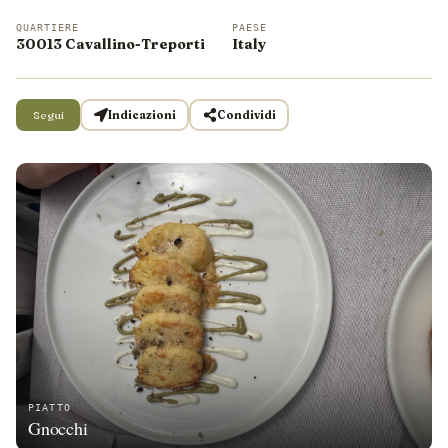
QUARTIERE
PAESE
30013 Cavallino-Treporti
Italy
Segui
Indicazioni
Condividi
PIATTO
Gnocchi