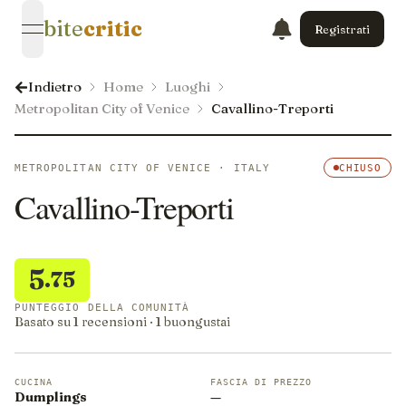
bite
critic
Registrati
open navigation menu
Indietro
Home
Luoghi
Metropolitan City of Venice
Cavallino-Treporti
METROPOLITAN CITY OF VENICE · ITALY
CHIUSO
Cavallino-Treporti
5
.75
PUNTEGGIO DELLA COMUNITÀ
Basato su 1 recensioni · 1 buongustai
CUCINA
FASCIA DI PREZZO
Dumplings
—