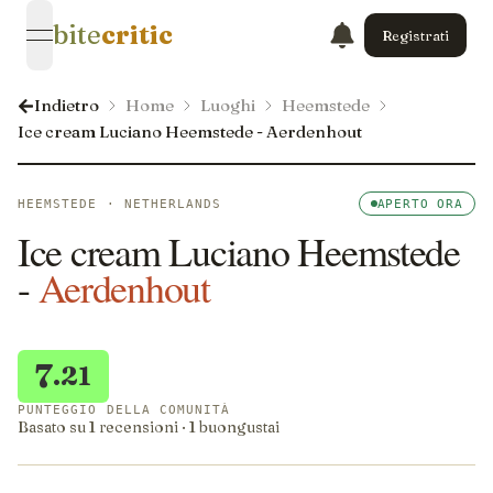
bite
critic
Registrati
open navigation menu
Indietro
Home
Luoghi
Heemstede
Ice cream Luciano Heemstede - Aerdenhout
HEEMSTEDE · NETHERLANDS
APERTO ORA
Ice cream Luciano Heemstede
-
Aerdenhout
7
.21
PUNTEGGIO DELLA COMUNITÀ
Basato su 1 recensioni · 1 buongustai