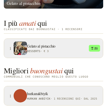
Gelato al pistacchio
I più
amati
qui
CLASSIFICATI DAI BUONGUSTAI · 1 RECENSORI
Gelato al pistacchio
1
7
.21
DESSERTS
·
€ 3
Migliori
buongustai
qui
COMMENSALI CHE CONOSCONO MEGLIO QUESTO LUOGO
hurkanakbiyik
1
HURKAN AKBIYIK
·
1 RECENSIONI QUI
·
DAL 2025