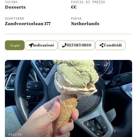
CUCINA
FASCIA DI PREZZO
Desserts
€€
QUARTIERE
PAESE
Zandvoortselaan 177
Netherlands
Segui
Indicazioni
023 583 0860
Condividi
PIATTO