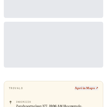
Apri in Maps ↗
TROVALO
INDIRIZZO
Zandvoortselaan 177, 2106 AM Heemstede,