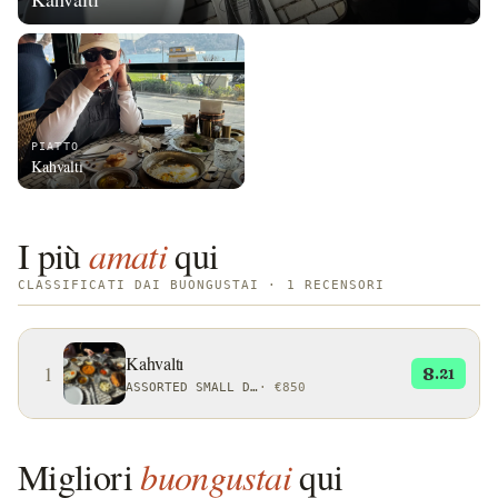
PIATTO
Kahvaltı
I più
amati
qui
CLASSIFICATI DAI BUONGUSTAI · 1 RECENSORI
Kahvaltı
1
8
.21
ASSORTED SMALL DISHES OR RITUALS
·
€850
Migliori
buongustai
qui