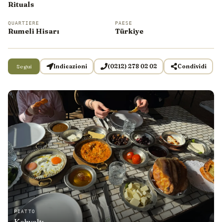
Rituals
QUARTIERE
PAESE
Rumeli Hisarı
Türkiye
Segui
Indicazioni
(0212) 278 02 02
Condividi
PIATTO
Kahvaltı