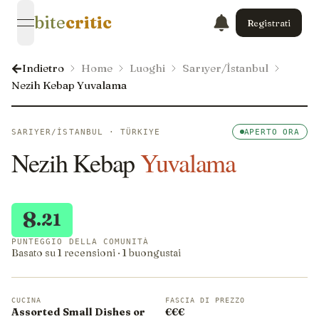
bite
critic
Registrati
open navigation menu
Indietro
Home
Luoghi
Sarıyer/İstanbul
Nezih Kebap Yuvalama
SARIYER/İSTANBUL · TÜRKIYE
APERTO ORA
Nezih Kebap
Yuvalama
8
.21
PUNTEGGIO DELLA COMUNITÀ
Basato su 1 recensioni · 1 buongustai
CUCINA
FASCIA DI PREZZO
Assorted Small Dishes or
€€€