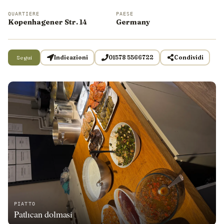
QUARTIERE
PAESE
Kopenhagener Str. 14
Germany
Segui
Indicazioni
01578 5566722
Condividi
PIATTO
Patlıcan dolmasi