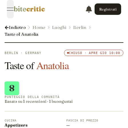
bite
critic
Registrati
open navigation menu
Indietro
Home
Luoghi
Berlin
Taste of Anatolia
BERLIN · GERMANY
CHIUSO · APRE GIO 10:00
Taste of
Anatolia
8
PUNTEGGIO DELLA COMUNITÀ
Basato su 1 recensioni · 1 buongustai
CUCINA
FASCIA DI PREZZO
Appetizers
—