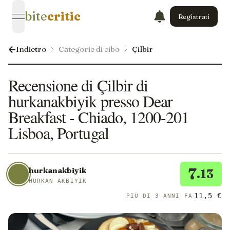
bite
critic
Registrati
open navigation menu
Indietro
Categorie di cibo
Çilbir
Recensione di Çilbir di
hurkanakbiyik presso Dear
Breakfast - Chiado, 1200-201
Lisboa, Portugal
7
hurkanakbiyik
.13
HURKAN AKBIYIK
11,5 €
PIÙ DI 3 ANNI FA