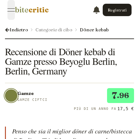
bite
critic
Registrati
open navigation menu
Indietro
Categorie di cibo
Döner kebab
Recensione di Döner kebab di
Gamze presso Beyoglu Berlin,
Berlin, Germany
7
Gamze
.96
GAMZE CIFTCI
17,5 €
PIÙ DI UN ANNO FA
Penso che sia il miglior döner di carne/bistecca 