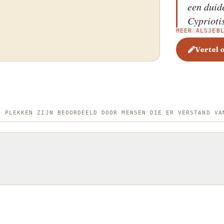
een duid
Cyprioti
MEER ALSJEB
'Kıyma')
kebab wo
Vertel 
lamsgeha
rundvlee
te breng
aandring
E PLEKKEN ZIJN BEOORDEELD DOOR MENSEN DIE ER VERSTAND VA
eenvoudi
peper en 
waardoor
lamsvlee
gemaskeerd 
omvat he
lange, pl
tot het 