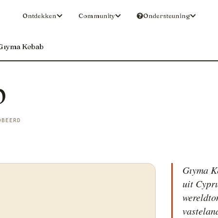
Ontdekken
Community
Ondersteuning
Gıyma Kebab
b
OBEERD
Gıyma Ke
uit Cypr
wereldto
vastelan