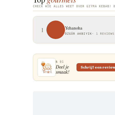
CHECK WIE ALLES WEET OVER GIYMA KEBAB! 
Yehanoha
1
ÖZGÜR AKBIYIK
·
1 REVIEWS
№ 01
Deel je
Schrijf een revie
smaak!