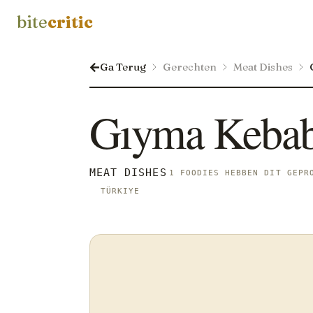
bite
critic
Ga Terug
Gerechten
Meat Dishes
Gıyma Keba
MEAT DISHES
1 FOODIES HEBBEN DIT GEPR
TÜRKIYE