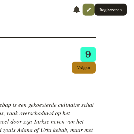
Registreren
9
Volgen
bap is een gekoesterde culinaire schat
us, vaak overschaduwd op het
neel door zijn Turkse neven van het
d zoals Adana of Urfa kebab, maar met