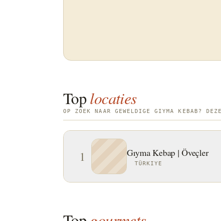
Top
locaties
OP ZOEK NAAR GEWELDIGE GIYMA KEBAB? DEZ
Gıyma Kebap | Öveçler
1
TÜRKIYE
Top
gourmets