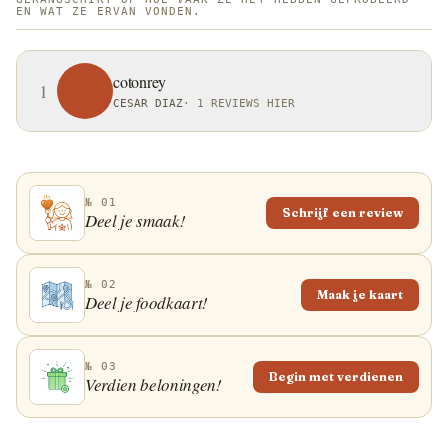
EN WAT ZE ERVAN VONDEN.
cotonrey
1
CESAR DIAZ
·
1 REVIEWS HIER
№ 01
Schrijf een review
Deel je smaak!
№ 02
Maak je kaart
Deel je foodkaart!
№ 03
Begin met verdienen
Verdien beloningen!