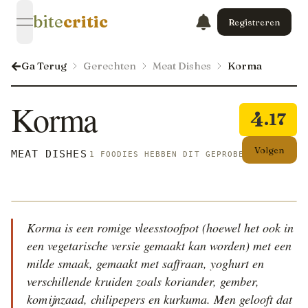
bite
critic
Registreren
open navigation menu
Ga Terug
Gerechten
Meat Dishes
Korma
Korma
4
.17
Volgen
MEAT DISHES
1 FOODIES HEBBEN DIT GEPROBEERD
Korma is een romige vleesstoofpot (hoewel het ook in
een vegetarische versie gemaakt kan worden) met een
milde smaak, gemaakt met saffraan, yoghurt en
verschillende kruiden zoals koriander, gember,
komijnzaad, chilipepers en kurkuma. Men gelooft dat