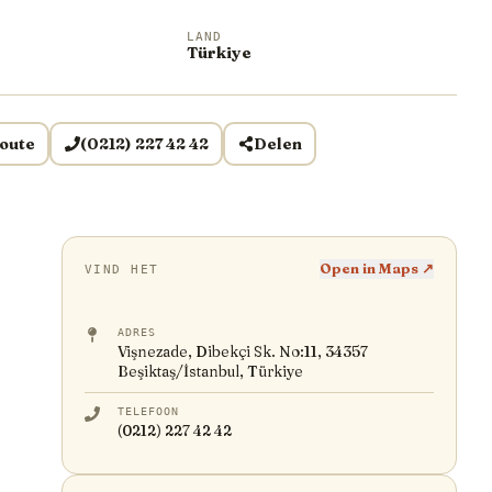
LAND
Türkiye
oute
(0212) 227 42 42
Delen
Open in Maps ↗
VIND HET
ADRES
Vişnezade, Dibekçi Sk. No:11, 34357
Beşiktaş/İstanbul, Türkiye
TELEFOON
(0212) 227 42 42