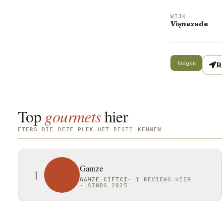
WIJK
Vişnezade
Volgen
R
Top
gourmets
hier
ETERS DIE DEZE PLEK HET BESTE KENNEN
Gamze
1
GAMZE CIFTCI
·
1 REVIEWS HIER
·
SINDS 2025