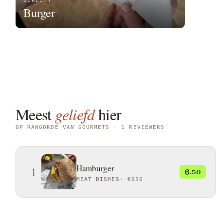
GERECHT
Burger
Meest
geliefd
hier
OP RANGORDE VAN GOURMETS · 1 REVIEWERS
Hamburger
1
6
.50
MEAT DISHES
·
€650