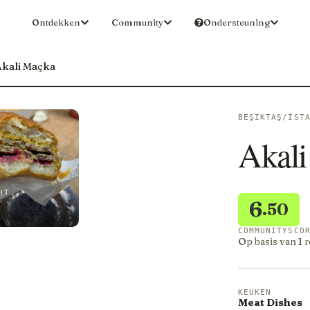
Ontdekken
Community
Ondersteuning
kali Maçka
BEŞIKTAŞ/İST
Akali
HT
6
.50
COMMUNITYSCO
Op basis van 1 
KEUKEN
Meat Dishes