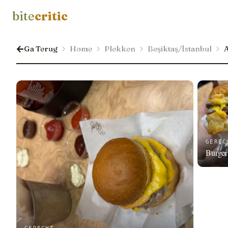
bite
critic
Ga Terug
Home
Plekken
Beşiktaş/İstanbul
A
GEREC
Burger