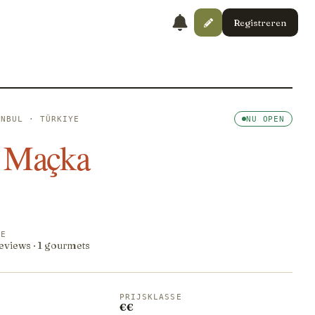
Registreren
ANBUL · TÜRKIYE
NU OPEN
Maçka
RE
reviews · 1 gourmets
PRIJSKLASSE
€€