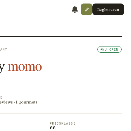
Registreren
MANY
NU OPEN
y
momo
RE
reviews · 1 gourmets
PRIJSKLASSE
€€