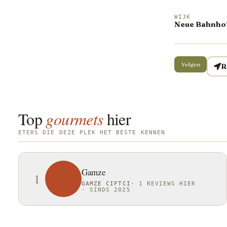
WIJK
Neue Bahnhof
Volgen
R
Top
gourmets
hier
ETERS DIE DEZE PLEK HET BESTE KENNEN
Gamze
1
GAMZE CIFTCI
·
1 REVIEWS HIER
·
SINDS 2025