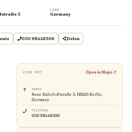
LAND
straße 3
Germany
oute
030 98448306
Delen
Open in Maps ↗
VIND HET
ADRES
Neue Bahnhofstraße 3, 10245 Berlin,
Germany
TELEFOON
030 98448306