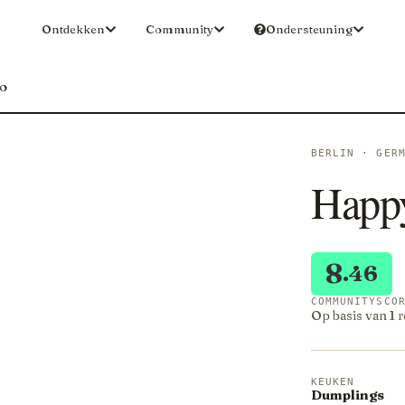
Ontdekken
Community
Ondersteuning
o
BERLIN · GER
Happ
8
.46
COMMUNITYSCO
Op basis van 1 
KEUKEN
Dumplings