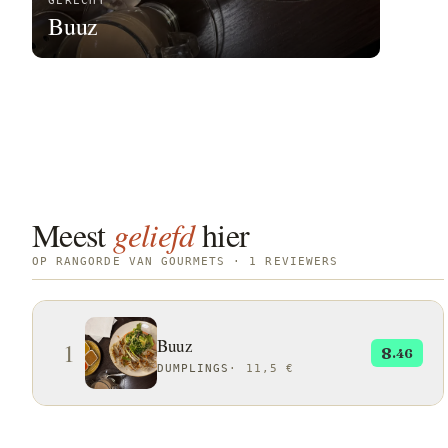
GERECHT
Buuz
Meest
geliefd
hier
OP RANGORDE VAN GOURMETS · 1 REVIEWERS
Buuz
1
8
.46
DUMPLINGS
·
11,5 €