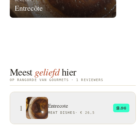
GERECHT
Entrecôte
Meest
geliefd
hier
OP RANGORDE VAN GOURMETS · 1 REVIEWERS
Entrecote
1
8
.96
MEAT DISHES
·
€ 26,5