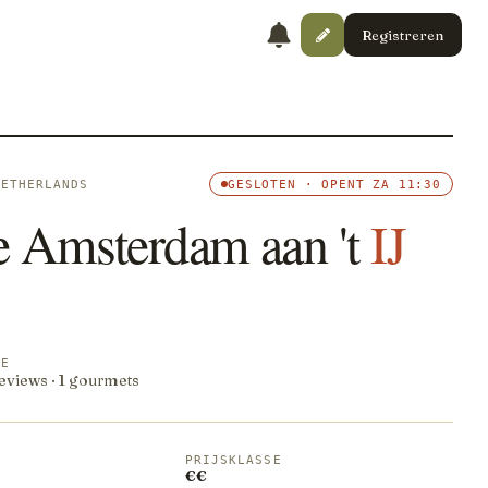
Registreren
NETHERLANDS
GESLOTEN · OPENT ZA 11:30
e Amsterdam aan 't
IJ
RE
reviews · 1 gourmets
PRIJSKLASSE
€€