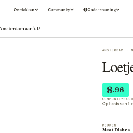
Ontdekken
Community
Ondersteuning
 Amsterdam aan 't IJ
AMSTERDAM · 
Loetj
8
.96
COMMUNITYSCO
Op basis van 1 
KEUKEN
Meat Dishes