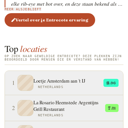
elke rib-eye met bot over, en deze staan bekend als de
MEER ALSJEBLIEFT
entrecôtes. Omdat deze stukken dun zijn, zijn ze
geweldig om snel te koken op de grill of in een pan
Vertel over je Entrecote ervaring
(hoge temperatuur), maar het is belangrijk om ze niet
te lang te koken. De steaks zijn sappig, mals en
royaal gemarmerd. Dit soort vlees is populair in
Top
locaties
Frankrijk en Europa, en het woord entrecôte betekent
tussen de ribben.
OP ZOEK NAAR GEWELDIGE ENTRECOTE? DEZE PLEKKEN ZIJN
BEOORDEELD DOOR MENSEN DIE ER VERSTAND VAN HEBBEN!
Loetje Amsterdam aan 't IJ
1
8
.96
NETHERLANDS
La Rosario Heemstede Argentijns
2
7
Grill Restaurant
.21
NETHERLANDS