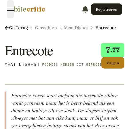
bite
critic
Registreren
open navigation menu
Ga Terug
Gerechten
Meat Dishes
Entrecote
Entrecote
7
.77
Volgen
MEAT DISHES
3 FOODIES HEBBEN DIT GEPROBEERD
Entrecôte is een soort biefstuk die tussen de ribben
wordt gesneden, maar het is beter bekend als een
dunne en botloze rib-eye steak. De slagers snijden
rib-eyes met bot aan elke kant, maar er blijven ook
zes overgebleven botloze steaks van het vlees tussen