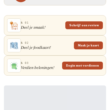
№ 01
Schrijf een review
Deel je smaak!
№ 02
Maak je kaart
Deel je foodkaart!
№ 03
Begin met verdienen
Verdien beloningen!