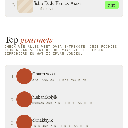
Sebo Dede Ekmek Arası
3
7
.15
TÜRKIYE
Top
gourmets
CHECK WIE ALLES WEET OVER ENTRECOTE! ONZE FOODIES
ZIJN GERANGSCHIKT OP HOE VAAK ZE HET HEBBEN
GEPROBEERD EN WAT ZE ERVAN VONDEN.
Gourmetazat
1
AZAT GOKTAS
·
1 REVIEWS HIER
hurkanakbiyik
2
HURKAN AKBIYIK
·
1 REVIEWS HIER
ekinakbiyik
3
EKIN AKBIYIK
·
1 REVIEWS HIER