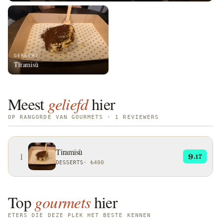
GERECHT
Tiramisù
Meest
geliefd
hier
OP RANGORDE VAN GOURMETS · 1 REVIEWERS
Tiramisù
1
9
.17
DESSERTS
·
₺400
Top
gourmets
hier
ETERS DIE DEZE PLEK HET BESTE KENNEN