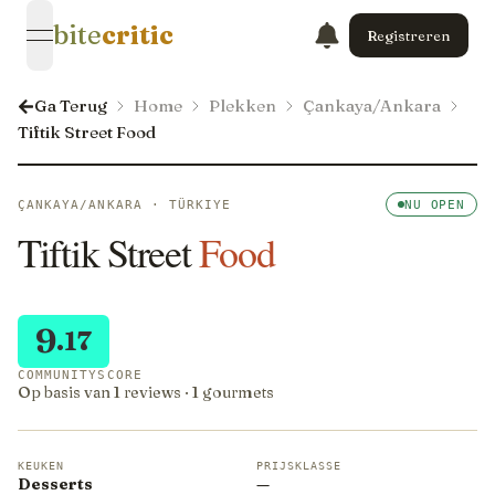
bite
critic
Registreren
open navigation menu
Ga Terug
Home
Plekken
Çankaya/Ankara
Tiftik Street Food
ÇANKAYA/ANKARA · TÜRKIYE
NU OPEN
Tiftik Street
Food
9
.17
COMMUNITYSCORE
Op basis van 1 reviews · 1 gourmets
KEUKEN
PRIJSKLASSE
Desserts
—