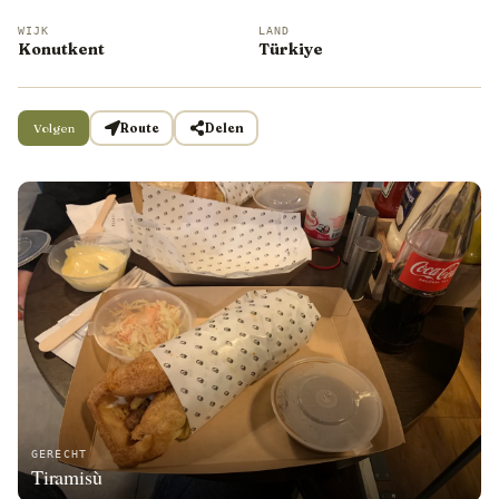
WIJK
LAND
Konutkent
Türkiye
Volgen
Route
Delen
GERECHT
Tiramisù